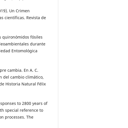
2019). Un Crimen
 científicas. Revista de
os quironómidos fósiles
aleoambientales durante
ociedad Entomológica
mpre cambia. En A. C.
n del cambio climático,
e Historia Natural Félix
esponses to 2800 years of
th special reference to
on processes. The