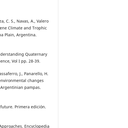
za, C. S., Navas, A., Valero
ocene Climate and Trophic
a Plain, Argentina.
. Understanding Quaternary
nce, Vol I pp. 28-39.
ssaferro, J., Panarello, H.
t environmental changes
e Argentinian pampas.
future. Primera edición.
 Approaches. Encyclopedia