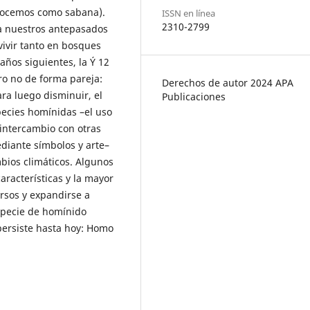
nocemos como sabana).
ISSN en línea
2310-2799
 a nuestros antepasados
vivir tanto en bosques
años siguientes, la Ý 12
o no de forma pareja:
Derechos de autor 2024 APA
ra luego disminuir, el
Publicaciones
pecies homínidas –el uso
 intercambio con otras
diante símbolos y arte–
bios climáticos. Algunos
aracterísticas y la mayor
rsos y expandirse a
specie de homínido
persiste hasta hoy: Homo