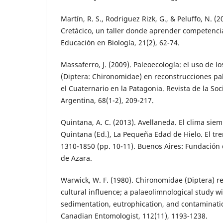
Martín, R. S., Rodriguez Rizk, G., & Peluffo, N. (
Cretácico, un taller donde aprender competencias
Educación en Biología, 21(2), 62-74.
Massaferro, J. (2009). Paleoecología: el uso de l
(Diptera: Chironomidae) en reconstrucciones p
el Cuaternario en la Patagonia. Revista de la S
Argentina, 68(1-2), 209-217.
Quintana, A. C. (2013). Avellaneda. El clima sie
Quintana (Ed.), La Pequeña Edad de Hielo. El tre
1310-1850 (pp. 10-11). Buenos Aires: Fundación d
de Azara.
Warwick, W. F. (1980). Chironomidae (Diptera) r
cultural influence; a palaeolimnological study wi
sedimentation, eutrophication, and contaminati
Canadian Entomologist, 112(11), 1193-1238.