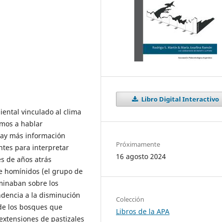
Libro Digital Interactivo
ental vinculado al clima
amos a hablar
hay más información
Próximamente
ntes para interpretar
16 agosto 2024
es de años atrás
de homínidos (el grupo de
minaban sobre los
ndencia a la disminución
Colección
 de los bosques que
Libros de la APA
extensiones de pastizales