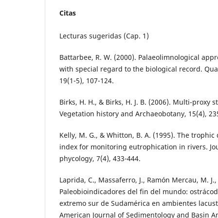
Citas
Lecturas sugeridas (Cap. 1)
Battarbee, R. W. (2000). Palaeolimnological app
with special regard to the biological record. Qu
19(1-5), 107-124.
Birks, H. H., & Birks, H. J. B. (2006). Multi-proxy
Vegetation history and Archaeobotany, 15(4), 23
Kelly, M. G., & Whitton, B. A. (1995). The trophi
index for monitoring eutrophication in rivers. Jo
phycology, 7(4), 433-444.
Laprida, C., Massaferro, J., Ramón Mercau, M. J.,
Paleobioindicadores del fin del mundo: ostráco
extremo sur de Sudamérica en ambientes lacustr
American Journal of Sedimentology and Basin Ana