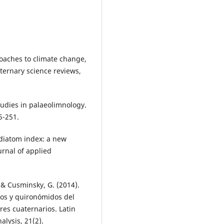
roaches to climate change,
aternary science reviews,
 studies in palaeolimnology.
5-251.
c diatom index: a new
urnal of applied
 & Cusminsky, G. (2014).
dos y quironómidos del
es cuaternarios. Latin
lysis, 21(2).