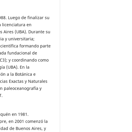
988. Luego de finalizar su
 licenciatura en
s Aires (UBA). Durante su
a y universitaria;
científica formando parte
mada fundacional de
 (C3); y coordinando como
gía (UBA). En la
ón a la Botánica e
ncias Exactas y Naturales
en paleoceanografía y
T.
uquén en 1981.
mpre, en 2001 comenzó la
sidad de Buenos Aires, y