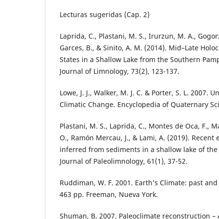
Lecturas sugeridas (Cap. 2)
Laprida, C., Plastani, M. S., Irurzun, M. A., Gogor
Garces, B., & Sinito, A. M. (2014). Mid–Late Hol
States in a Shallow Lake from the Southern Pamp
Journal of Limnology, 73(2), 123-137.
Lowe, J. J., Walker, M. J. C. & Porter, S. L. 2007
Climatic Change. Encyclopedia of Quaternary Scie
Plastani, M. S., Laprida, C., Montes de Oca, F., Ma
O., Ramón Mercau, J., & Lami, A. (2019). Recen
inferred from sediments in a shallow lake of th
Journal of Paleolimnology, 61(1), 37-52.
Ruddiman, W. F. 2001. Earth’s Climate: past and 
463 pp. Freeman, Nueva York.
Shuman, B. 2007. Paleoclimate reconstruction –